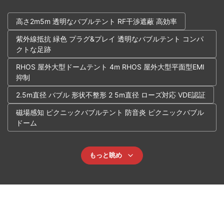
高さ2m5m 透明なバブルテント RF干渉遮蔽 高効率
紫外線抵抗 緑色 プラグ&プレイ 透明なバブルテント コンパ
クトな足跡
RHOS 屋外大型ドームテント 4m RHOS 屋外大型平面型EMI
抑制
2.5m直径 バブル 形状不整形 2 5m直径 ローズ対応 VDE認証
磁場感知 ピクニックバブルテント 防音炎 ピクニックバブル
ドーム
もっと眺め
専門家にご連絡いただき、無料相談を