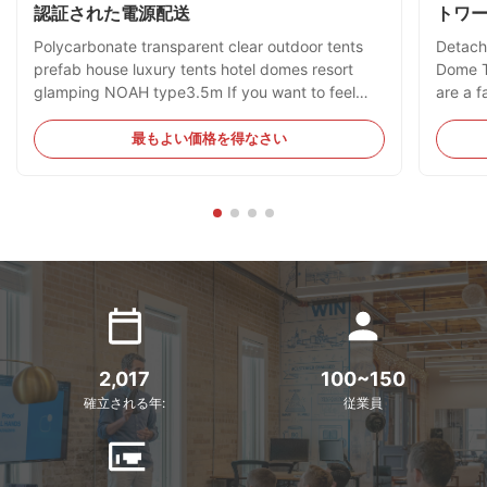
認証された電源配送
トワー
Polycarbonate transparent clear outdoor tents
Detach
prefab house luxury tents hotel domes resort
Dome T
glamping NOAH type3.5m If you want to feel
are a f
security during raining days or if you are
develop
preparing to glamping on the beautiful view open
transp
最もよい価格を得なさい
field, Silk Road Enterprise is a great choice for
produc
you durable polycarbonate with anti uv screen
square
provide high stability. Door and windows are
source 
designed for excellent ventilation. Our garden
quality
dome is available for plenty of people at indoor &
The Si
outdoor events accoring to
Comple
2,017
100~150
確立される年:
従業員