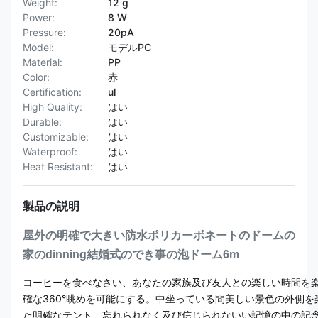
Weight:
12 g
Power:
8 W
Pressure:
20pA
Model:
モデルPC
Material:
PP
Color:
赤
Certification:
ul
High Quality:
はい
Durable:
はい
Customizable:
はい
Waterproof:
はい
Heat Resistant:
はい
製品の説明
屋外の明確で大きい防水ポリカーボネートのドームの
家のdinning結婚式のでき事の泡ドーム6m
コーヒーを食べなさい、あなたの家族及び友人との楽しい時間を楽
確な360°眺めを可能にする。中坐っている間美しい景色の外側を
た明確なテント、忘れられなく及び信じられないい記憶の中の記