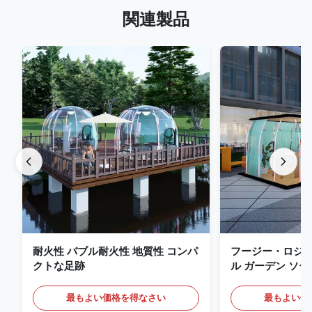
関連製品
耐火性 バブル耐火性 地質性 コンパ
フージー・ロジ
クトな足跡
ル ガーデン ソー
パーティー バブ
最もよい価格を得なさい
最もよい価