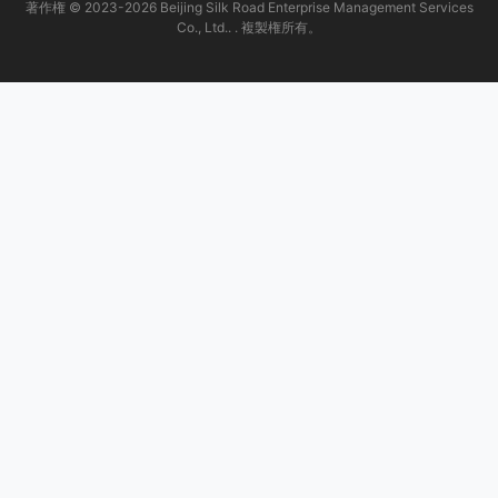
著作権 © 2023-2026 Beijing Silk Road Enterprise Management Services
Co., Ltd.. . 複製権所有。