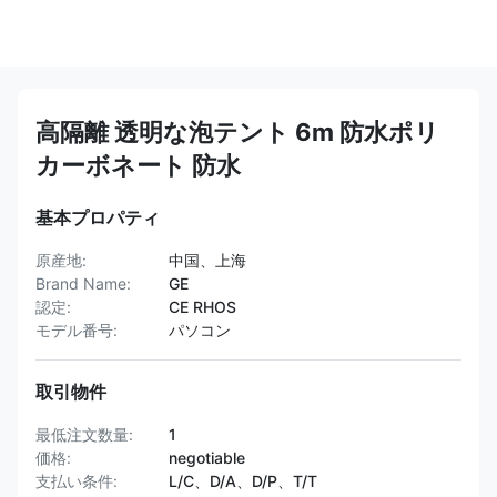
高隔離 透明な泡テント 6m 防水ポリ
カーボネート 防水
基本プロパティ
原産地:
中国、上海
Brand Name:
GE
認定:
CE RHOS
モデル番号:
パソコン
取引物件
最低注文数量:
1
価格:
negotiable
支払い条件:
L/C、D/A、D/P、T/T