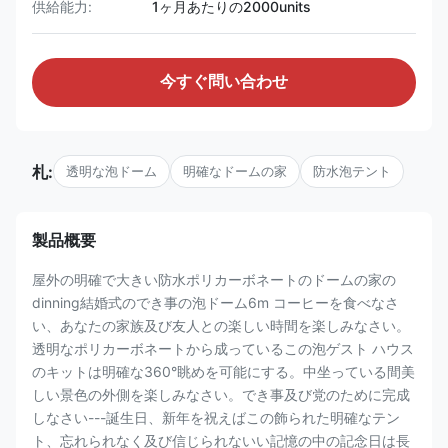
供給能力:
1ヶ月あたりの2000units
今すぐ問い合わせ
札:
透明な泡ドーム
明確なドームの家
防水泡テント
製品概要
屋外の明確で大きい防水ポリカーボネートのドームの家の
dinning結婚式のでき事の泡ドーム6m コーヒーを食べなさ
い、あなたの家族及び友人との楽しい時間を楽しみなさい。
透明なポリカーボネートから成っているこの泡ゲスト ハウス
のキットは明確な360°眺めを可能にする。中坐っている間美
しい景色の外側を楽しみなさい。でき事及び党のために完成
しなさい---誕生日、新年を祝えばこの飾られた明確なテン
ト、忘れられなく及び信じられないい記憶の中の記念日は長