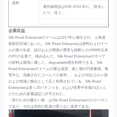
原料
紫外線抵抗はDIN 4102 B1に、防水し
たり、従う、
温度較差:- +120 °Cへの40°C
企業収益
Silk Road Enterpriseのドームは2017年に確立され、上海浦
関係の部品
ねじ保たれる
東新区区域にあった。Silk Road Enterpriseは材料およびドー
ムの家の生産、設計および開発の豊富な経験との1998年以来
最高の風の限
のPCの企業で、積み込んだ。Silk Road Enterpriseのすべて
12疾風以下
界
の材料は環境に優しく、degradable再生利用できる。Silk
Road Enterpriseのドームの家は温室、催し物の円形劇場、教
育中心、洗練されたコーヒー小屋等…、および30以上のヶ国
および地域に輸出として広く利用されている。Silk Road
Enterpriseは多く20パテントを、および世界中市場のほとん
どのための多重認証に許可された。
「皆のための暖かい家」はSilk Road Enterpriseのスローガン
であり、それは目的の私達の変らない追求である。