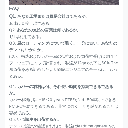
FAQ
Q1.
あなた工場または貿易会社はであるか。
私達は直接工場である。
Q2.
あなたの支払の言葉は何であるか。
T/Tは利用できる。
Q3.
風のローディングについて強く、十分に古い、あなたの
テントはいかにか。
はい、構造およびカバー風の抵抗および負荷軸受けは専門ソ
フトウェアによって計算され、私達が12galeの下に50%.The
風負荷をある計画したより経験エンジニアのチームは、もっ
とある。
Q4.
カバーの材料は何、それ長い時間を持続できるである
か。
カバー材料は以上15-20 years.PTFEがladt 50年以上できる
PC .PC持続できるである。非常に強く、引き裂かれることは
容易である。
Q5.
いつ順序を出荷するか。
テントの設計が確認されれば、私達はleadtime.generallyの