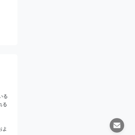
いる
れる
およ