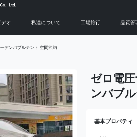
Co., Ltd.
ビデオ
私達について
工場旅行
品質管
UV ガーデンバブルテント 空間節約
ゼロ電圧切換
ンバブル
基本プロパティ