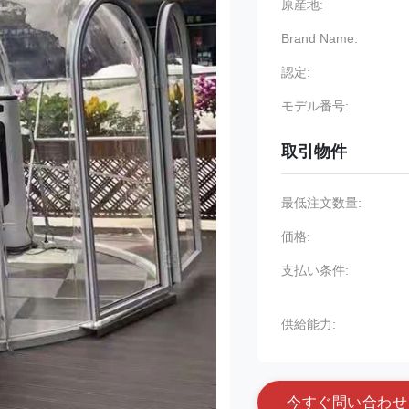
原産地:
Brand Name:
認定:
モデル番号:
取引物件
最低注文数量:
価格:
支払い条件:
供給能力:
今
す
ぐ
問
い
合
わ
せ