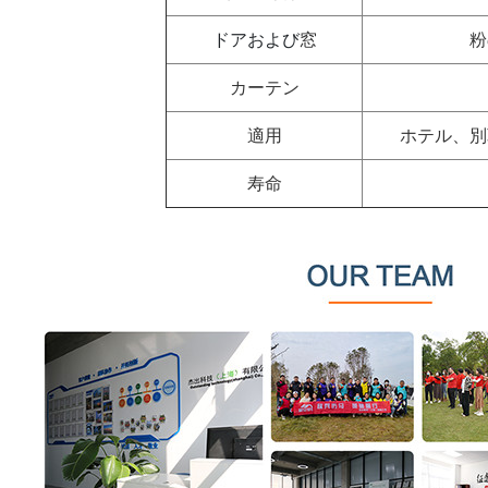
ドアおよび
窓
粉
カーテン
適用
ホテル、別
寿命